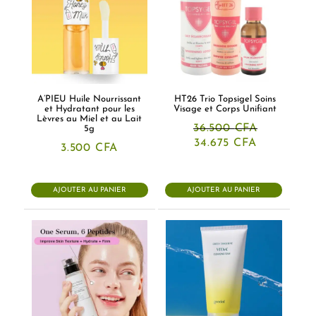
A’PIEU Huile Nourrissant
HT26 Trio Topsigel Soins
et Hydratant pour les
Visage et Corps Unifiant
Lèvres au Miel et au Lait
36.500
CFA
5g
Le
Le
34.675
CFA
3.500
CFA
prix
prix
initial
actuel
était :
est :
36.500 CFA.
34.675 CFA
AJOUTER AU PANIER
AJOUTER AU PANIER