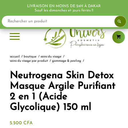
LIVRAISON EN MOINS DE 24H À DAKAR
PROMO !
Sauf les dimanches et jours fériés !!
accueil
/
boutique
/
soins du visage
/
soins du visage par produit
/
gommage & peeling
/
Neutrogena Skin Detox
Masque Argile Purifiant
2 en 1 (Acide
Glycolique) 150 ml
5.500
CFA