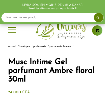
LIVRAISON EN MOINS DE 24H À DAKAR
Sauf les dimanches et jours fériés !!
accueil
/
boutique
/
parfumerie
/
parfumerie femme
/
Musc Intime Gel
parfumant Ambre floral
30ml
24.000
CFA