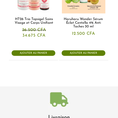
HT26 Trio Topsigel Soins
Haruharu Wonder Sérum
Visage et Corps Unifiant
Éclat Centella 4% Anti
Taches 30 ml
36.500
CFA
12.500
CFA
Le
Le
34.675
CFA
prix
prix
initial
actuel
était :
est :
36.500 CFA.
34.675 CFA.
AJOUTER AU PANIER
AJOUTER AU PANIER
Livraison