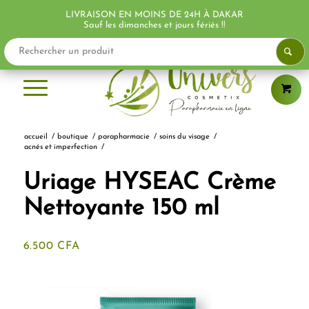
LIVRAISON EN MOINS DE 24H À DAKAR
PROMO !
PROMO !
Sauf les dimanches et jours fériés !!
accueil
/
boutique
/
parapharmacie
/
soins du visage
/
acnés et imperfection
/
Uriage HYSEAC Crème
Nettoyante 150 ml
6.500
CFA