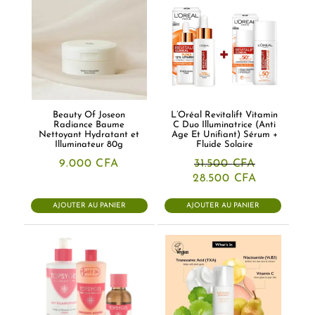
Beauty Of Joseon
L’Oréal Revitalift Vitamin
Radiance Baume
C Duo Illuminatrice (Anti
Nettoyant Hydratant et
Age Et Unifiant) Sérum +
Illuminateur 80g
Fluide Solaire
9.000
CFA
31.500
CFA
Le
Le
28.500
CFA
prix
prix
initial
actuel
AJOUTER AU PANIER
AJOUTER AU PANIER
était :
est :
31.500 CFA.
28.500 CF