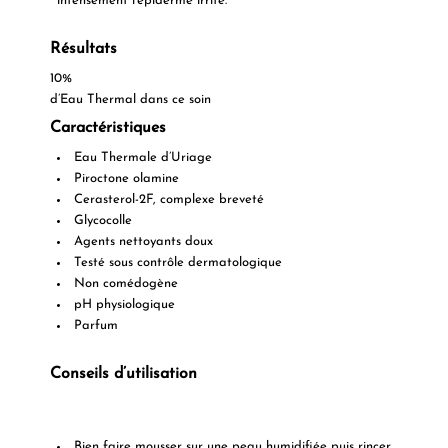
intensément l’épiderme irrité.
Résultats
10%
d’Eau Thermal dans ce soin
Caractéristiques
Eau Thermale d’Uriage
Piroctone olamine
Cerasterol-2F, complexe breveté
Glycocolle
Agents nettoyants doux
Testé sous contrôle dermatologique
Non comédogène
pH physiologique
Parfum
Conseils d’utilisation
Bien faire mousser sur une peau humidifiée puis rincer.