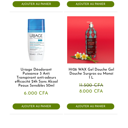
était :
est :
AJOUTER AU PANIER
AJOUTER AU PANIER
11.000 CFA.
9.000 CFA.
Uriage Déodorant
Ht26 WAX Gel Douche Gel
Puissance 3 Anti
Douche Surgras au Monoï
Transpirant anti-odeurs
1 L
efficacité 24h Sans Alcool
11.500
CFA
Peaux Sensibles 50ml
Le
Le
8.000
CFA
6.000
CFA
prix
prix
initial
actuel
était :
est :
AJOUTER AU PANIER
AJOUTER AU PANIER
11.500 CFA.
8.000 CFA.