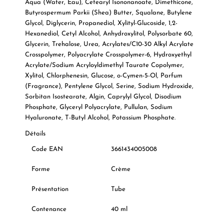
Aqua (Water, Eau), Cetearyl Isononanoate, Dimethicone,
Butyrospermum Parkii (Shea) Butter, Squalane, Butylene
Glycol, Diglycerin, Propanediol, Xylityl-Glucoside, 1,2-
Hexanediol, Cetyl Alcohol, Anhydroxylitol, Polysorbate 60,
Glycerin, Trehalose, Urea, Acrylates/C10-30 Alkyl Acrylate
Crosspolymer, Polyacrylate Crosspolymer-6, Hydroxyethyl
Acrylate/Sodium Acryloyldimethyl Taurate Copolymer,
Xylitol, Chlorphenesin, Glucose, o-Cymen-5-Ol, Parfum
(Fragrance), Pentylene Glycol, Serine, Sodium Hydroxide,
Sorbitan Isostearate, Algin, Caprylyl Glycol, Disodium
Phosphate, Glyceryl Polyacrylate, Pullulan, Sodium
Hyaluronate, T-Butyl Alcohol, Potassium Phosphate.
Détails
Code EAN
3661434005008
Forme
Crème
Présentation
Tube
Contenance
40 ml