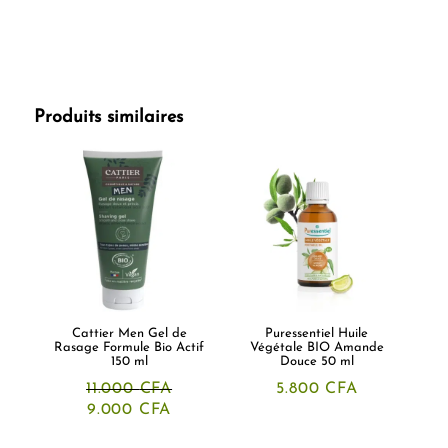
Produits similaires
Cattier Men Gel de
Puressentiel Huile
Rasage Formule Bio Actif
Végétale BIO Amande
150 ml
Douce 50 ml
11.000
CFA
5.800
CFA
Le
Le
9.000
CFA
prix
prix
initial
actuel