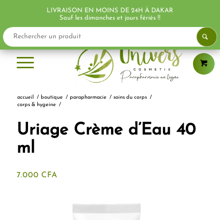
LIVRAISON EN MOINS DE 24H À DAKAR
PROMO !
PROMO !
Sauf les dimanches et jours fériés !!
accueil
/
boutique
/
parapharmacie
/
soins du corps
/
corps & hygeine
/
Uriage Crème d’Eau 40
ml
7.000
CFA